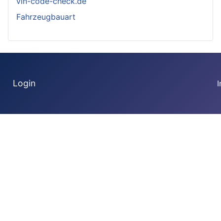
vin-code-check.de
Fahrzeugbauart
Login